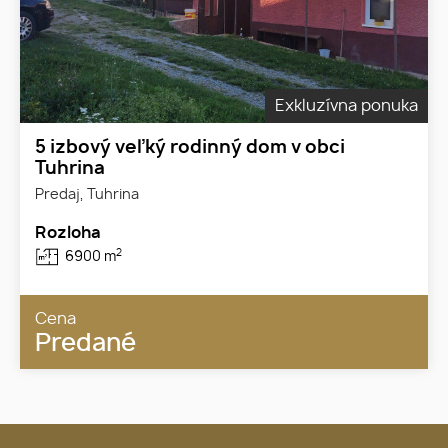
Exkluzívna ponuka
5 izbový veľký rodinný dom v obci
Tuhrina
Predaj, Tuhrina
Rozloha
2
6900 m
Cena
Predané