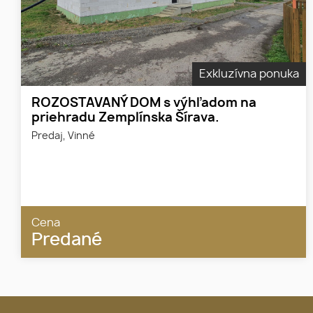
Exkluzívna ponuka
ROZOSTAVANÝ DOM s výhľadom na
priehradu Zemplínska Šírava.
Predaj, Vinné
Cena
Predané