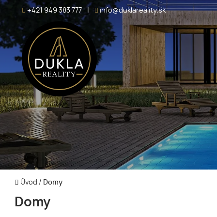
+421 949 383 777
|
info@duklareality.sk
Úvod
/
Domy
Domy